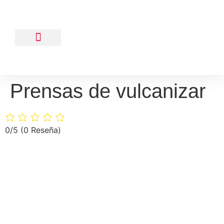
Prensas de vulcanizar
0/5
(0 Reseña)
Soluciones con rentabilidad garantizada.
Stock: capacidad de suministro de producto con plazos muy
cortos.
Seguridad en el envío y la puesta en marcha.